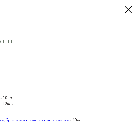
0 шт.
- 10шт.
- 10шт.
ми, брынзой и прованскими травами
- 10шт.