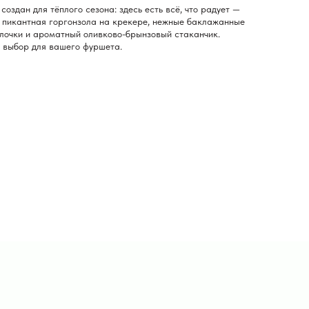
здан для тёплого сезона: здесь есть всё, что радует —
, пикантная горгонзола на крекере, нежные баклажанные
лочки и ароматный оливково-брынзовый стаканчик.
й выбор для вашего фуршета.