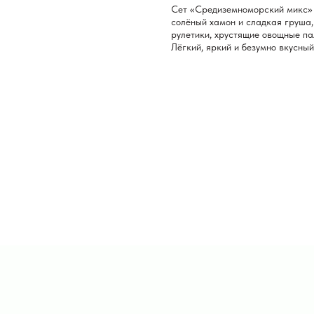
Сет «Средиземноморский микс» со
солёный хамон и сладкая груша
рулетики, хрустящие овощные па
Лёгкий, яркий и безумно вкусны