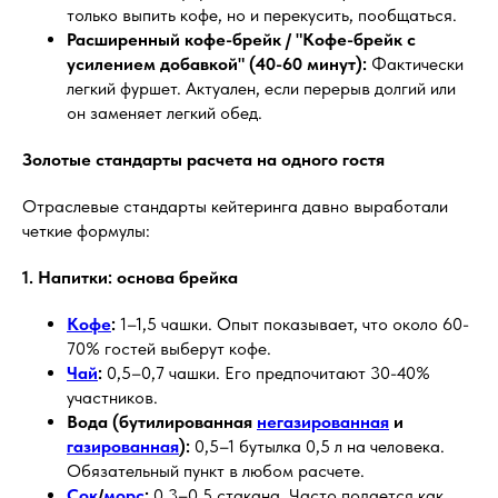
только выпить кофе, но и перекусить, пообщаться.
Расширенный кофе-брейк / "Кофе-брейк с
усилением добавкой" (40-60 минут):
Фактически
легкий фуршет. Актуален, если перерыв долгий или
он заменяет легкий обед.
Золотые стандарты расчета на одного гостя
Отраслевые стандарты кейтеринга давно выработали
четкие формулы:
1. Напитки: основа брейка
Кофе
:
1–1,5 чашки. Опыт показывает, что около 60-
70% гостей выберут кофе.
Чай
:
0,5–0,7 чашки. Его предпочитают 30-40%
участников.
Вода (бутилированная
негазированная
и
газированная
):
0,5–1 бутылка 0,5 л на человека.
Обязательный пункт в любом расчете.
Сок
/
морс
:
0,3–0,5 стакана. Часто подается как