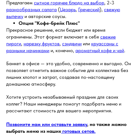
Предлагаем
сытное горячее блюдо на выбор
, 2-3
разнообразных салата
(
Цезарь
,
Греческий
),
свежую
выпечку
и авторские соусы.
Опция "Кофе-брейк Плюс"
Прекрасное решение, если бюджет или время
ограничены. Этот формат включает в себя
свежие
пироги
,
нарезку фруктов
,
сэндвичи
или
круассаны с
разными начинками
и, конечно,
ароматный кофе и чай
.
Банкет в офисе — это удобно, современно и выгодно. Он
позволяет отметить важное событие для коллектива без
лишних хлопот и затрат, создавая по-настоящему
домашнюю атмосферу.
Хотите устроить незабываемый праздник для своих
коллег? Наши менеджеры помогут подобрать меню и
рассчитают стоимость для вашего мероприятия.
Позвоните нам или оставьте заявку
, но также можно
выбрать меню из наших
готовых сетов.