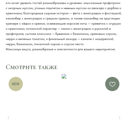
кто хочет удивить гостей разнообразием и уровнем: изысканные профитроли
с икорным муссом, утиным паштетом и нежным муссом из авокадо с дорблю и
кремчизом; благородные сырные истории — фета с виноградом и фисташкой,
камамбер с виноградом и грецким орехом, а также камамбер на хрустящем
крекере с мёдом и орехом; освежающие морские ноты — креветка с огурцом
и кремчизом; испанский характер — хамон с виноградом и рукколой в
профитроле; сытная классика — буженина с базиликом, ореховым соусом,
черри и вяленым томатом; и финальный аккорд — канапе с моцареллой,
черри, базиликом, пикантной чоризо и соусом песто.
Максимум вкуса, разнообразия и элегантности для вашего мероприятия.
Смотрите также
NEW