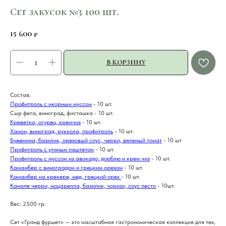
Сет закусок №3 100 шт.
15 600
₽
В КОРЗИНУ
Состав:
Профитроль с икорным муссом
- 10 шт.
Сыр фета, виноград, фисташка - 10 шт.
Креветка, огурец, кремчиз
- 10 шт.
Хамон, виноград, руккола, профитроль
- 10 шт.
Буженина, базилик, ореховый соус, черри, вяленый томат
- 10 шт
Профитроль с утиным паштетом
- 10 шт.
Профитроль с муссом из авокадо, дорблю и крем чиз
- 10 шт.
Камамбер с виноградом и грецким орехом
- 10 шт.
Камамбер на крекере, мед, грецкий орех
- 10 шт.
Канапе черри, моцарелла, базилик, чоризо, соус песто
- 10шт.
Вес: 2500 гр.
Сет «Гранд фуршет» — это масштабная гастрономическая коллекция для тех,