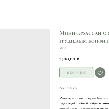
Мини-круассан с 
грушевым конфит
SKU:
2500,00
₽
В КОРЗИНУ
Вес: 500 гр.
Мини-круассан с сыром бри и т
хрустящей слоёной обёртке: неж
ноткой груша и воздушное тесто