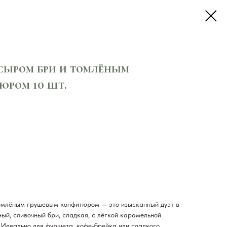
сыром бри и томлёным
юром 10 шт.
омлёным грушевым конфитюром — это изысканный дуэт в
ный, сливочный бри, сладкая, с лёгкой карамельной
. Идеально для фуршета, кофе-брейка или сладкого