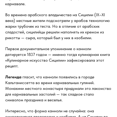
карнавале.
Во времена арабского владычества на Сицилии (IX–XI
века) местные жители подсмотрели у арабов технологию
жарки трубочек из теста. Но в отличие от арабских
сладостей, сицилийцы решили наполнять их кремом из
рикотты — сыра, который был у них в изобилии.
Первое документальное упоминание о канноли
датируется 1837 годом — именно тогда кулинарная книга
«Кулинарное искусство Сицилии» зафиксировала этот
рецепт.
Легенда
гласит, что канноли появились в городе
Кальтаниссетта во время карнавальных гуляний.
Монахини местного монастыря придумали это лакомство
для карнавальных застолий — так сладкое стало
символом праздника и веселья.
Интересно, что форма канноли не случайна: она
символизирует плодородие и изобилие. А на Сицилии до