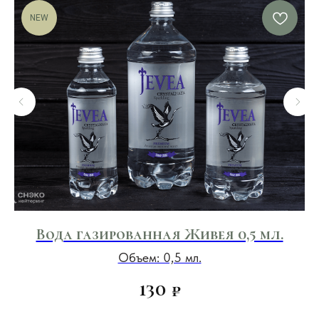
NEW
.
Вода газированная Живея 0,5 мл.
Л
Объем: 0,5 мл.
130
₽