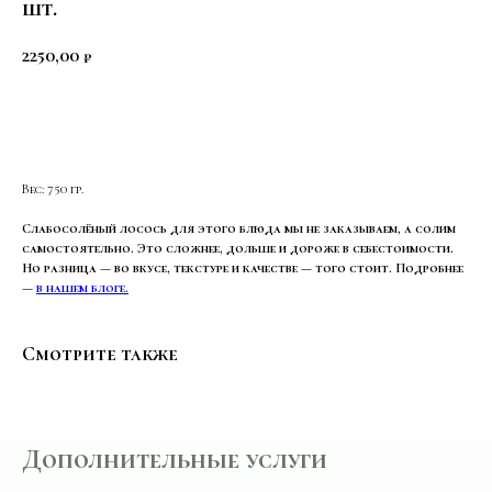
шт.
2250,00
₽
В КОРЗИНУ
Вес: 750 гр.
Слабосолёный лосось для этого блюда мы не заказываем, а солим
самостоятельно. Это сложнее, дольше и дороже в себестоимости.
Но разница — во вкусе, текстуре и качестве — того стоит. Подробнее
—
в нашем блоге.
Смотрите также
Дополнительные услуги