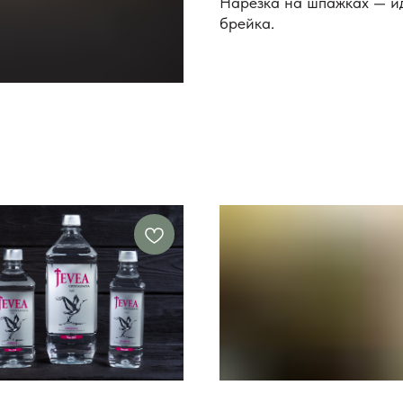
Нарезка на шпажках — ид
брейка.